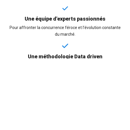
Une équipe d'experts passionnés
Pour affronter la concurrence féroce et l’évolution constante
du marché.
Une méthodologie Data driven
Nous utilisons les données pour piloter votre accélération et
prendre des décisions éclairées.
Une philosophie Test & Learn
Lorsqu’une innovation devient publique nous avons déjà une
longueur d’avance.