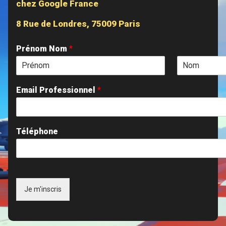
chez Google France
8 Rue de Londres, 75009 Paris
Prénom Nom
*
Email Professionnel
*
Téléphone
Je m'inscris