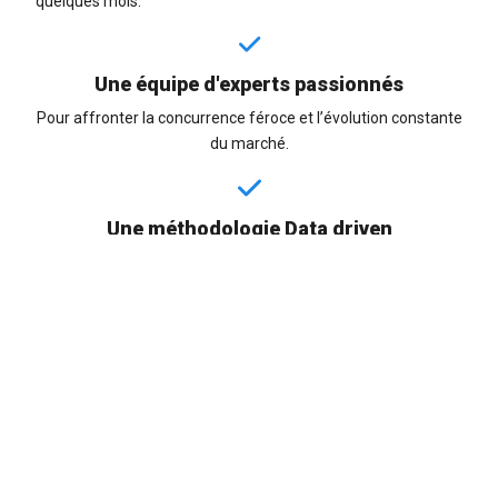
quelques mois.
Une équipe d'experts passionnés
Pour affronter la concurrence féroce et l’évolution constante
du marché.
Une méthodologie Data driven
Nous utilisons les données pour piloter votre accélération et
prendre des décisions éclairées.
Une philosophie Test & Learn
Lorsqu’une innovation devient publique nous avons déjà une
longueur d’avance.