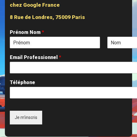
chez Google France
8 Rue de Londres, 75009 Paris
Prénom Nom
*
Email Professionnel
*
Téléphone
Je m'inscris