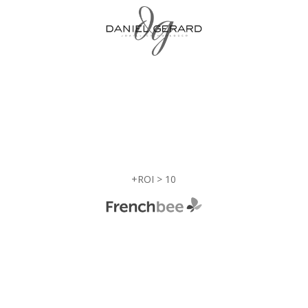
%
+ROI > 10
%