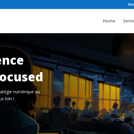
Ho
Home
Servi
ence
focused
tratégie numérique au
s loin !