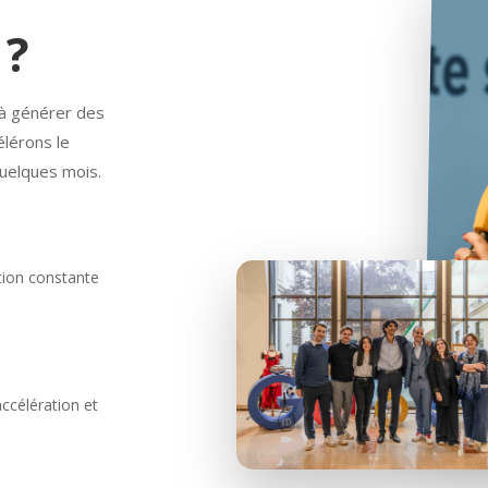
?
à générer des
élérons le
 quelques mois.
ution constante
accélération et