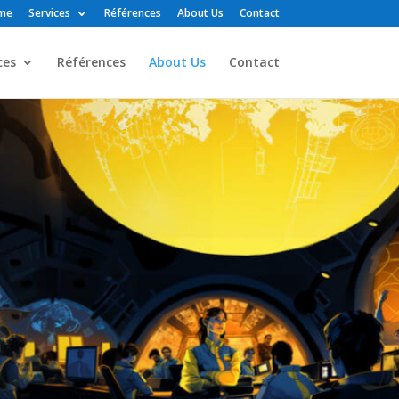
me
Services
Références
About Us
Contact
ces
Références
About Us
Contact