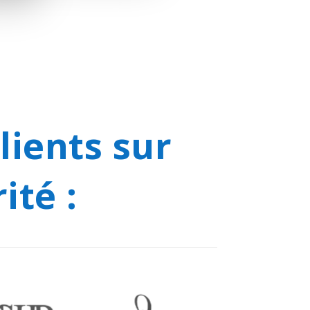
ients sur
ité :