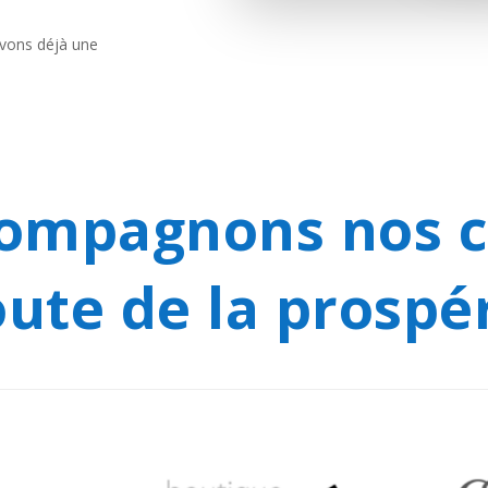
avons déjà une
ompagnons nos cl
oute de la prospér