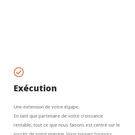

Rapports
À mesure que les clients interagissent avec de plus
en plus de points de contact numériques, les
parcours clients deviennent plus complexes que ce
que suggère l’entonnoir de marketing traditionnel.
Guidés par le ROI, obsédés par la data, nous vous
présentons sur une base régulière les résultats de
notre collaboration.