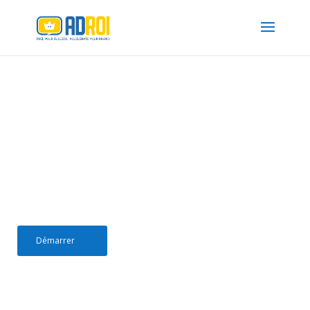
Décryptez les mystères de
votre business avec le Web
Analytics
Chez ADROI, nous investiguons dans vos
données pour trouver des solutions à vos
problématiques. Nous vous accompagnons pour
déchiffrer tous les indices de votre business
Démarrer