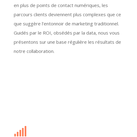
Prêt(e) à embarquer ?
Saisissez vos coordonnées dans le formulaire ci-
dessous
Vos Coordonnées
*
Prénom
Nom
Votre E-mail
*
Votre Société