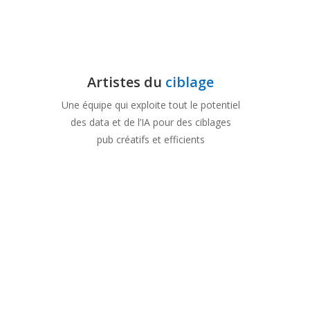
Artistes du
ciblage
Une équipe qui exploite tout le potentiel
des data et de l’IA pour des ciblages
pub créatifs et efficients
Génies de la
créa
Une équipe exploitant tout le
potentiel des data et de l’ia pour
construire des créa d’avant-garde