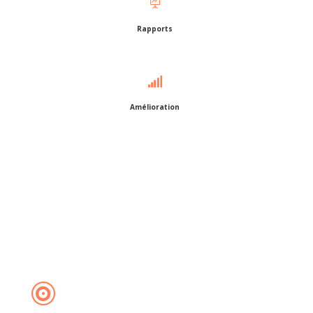
Amélioration

Objectifs et Stratégies
Nous ne sommes pas seulement une agence
experte sur Google Ads, nous sommes votre
partenaire de croissance rentable. Comme une
extension de votre équipe, nous partons de vos
objectifs pour définir une stratégie sur mesure,
combinant notre savoir-faire technique avec la
connaissance de votre marque et les dernières