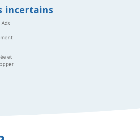
 incertains
 Ads
cement
tée et
lopper