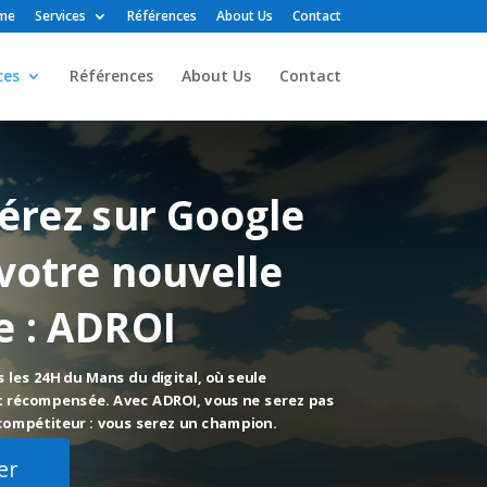
me
Services
Références
About Us
Contact
ces
Références
About Us
Contact
érez sur Google
votre nouvelle
e : ADROI
 les 24H du Mans du digital, où seule
st récompensée. Avec ADROI, vous ne serez pas
ompétiteur : vous serez un champion.
er