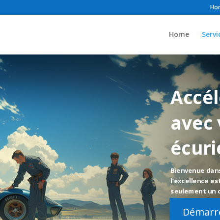
Ho
Home
Servi
Accél
avec 
écuri
Bienvenue dans
l’excellence e
seulement un c
Démarr