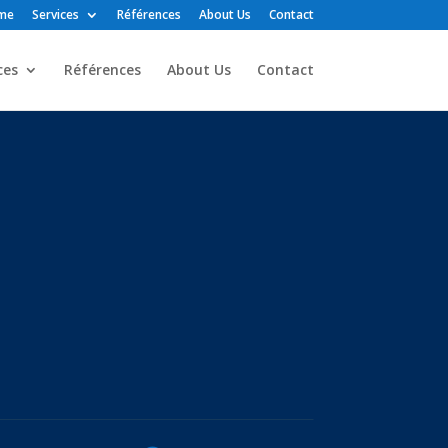
me
Services
Références
About Us
Contact
ces
Références
About Us
Contact