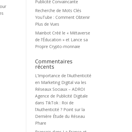
Publicité Convaincante
pour
Recherche de Mots Clés
es
YouTube : Comment Obtenir
Plus de Vues
Mainbot Créé le « Métaverse
de l’Éducation » et Lance sa
Propre Crypto-monnaie
Commentaires
récents
L’Importance de l’Authenticité
en Marketing Digital via les
Réseaux Sociaux – ADROI
Agence de Publicité Digitale
dans
TikTok : Roi de
l’Authenticité ? Point sur la
Dernière Étude du Réseau
Phare
François
dans
La France et