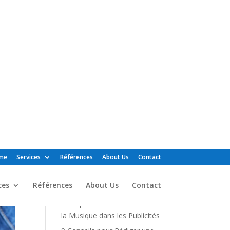
me
Services
Références
About Us
Contact
ces
Références
About Us
Contact
Articles récents
Squeezie et Maskey
s’Affrontent pour Savoir « Qui
fera le Meilleur Hit des
Années 2000 ? »
Pourquoi et Comment Utiliser
la Musique dans les Publicités
9 Conseils pour Rédiger une