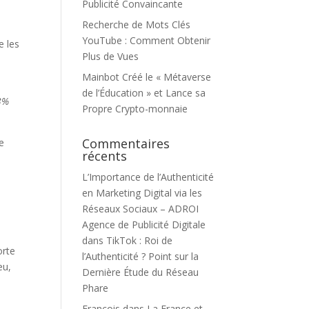
Publicité Convaincante
Recherche de Mots Clés
YouTube : Comment Obtenir
e les
Plus de Vues
Mainbot Créé le « Métaverse
de l’Éducation » et Lance sa
43%
Propre Crypto-monnaie
Commentaires
e
récents
L’Importance de l’Authenticité
en Marketing Digital via les
Réseaux Sociaux – ADROI
Agence de Publicité Digitale
dans
TikTok : Roi de
orte
l’Authenticité ? Point sur la
eu,
Dernière Étude du Réseau
Phare
François
dans
La France et