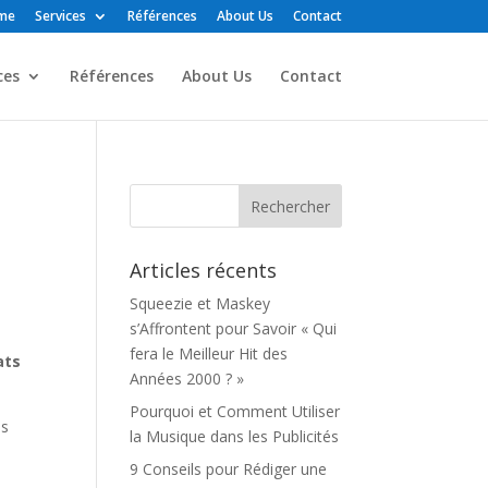
me
Services
Références
About Us
Contact
ces
Références
About Us
Contact
Articles récents
Squeezie et Maskey
s’Affrontent pour Savoir « Qui
fera le Meilleur Hit des
ats
Années 2000 ? »
Pourquoi et Comment Utiliser
us
la Musique dans les Publicités
9 Conseils pour Rédiger une