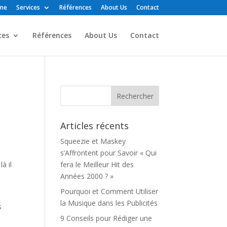
me
Services
Références
About Us
Contact
ces
Références
About Us
Contact
Articles récents
Squeezie et Maskey
s’Affrontent pour Savoir « Qui
à il
fera le Meilleur Hit des
Années 2000 ? »
Pourquoi et Comment Utiliser
la Musique dans les Publicités
s
9 Conseils pour Rédiger une