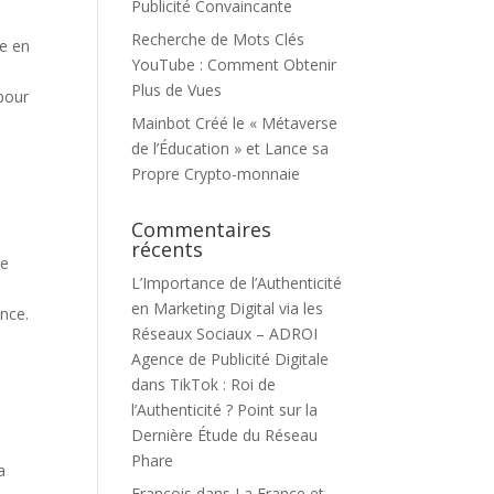
Publicité Convaincante
Recherche de Mots Clés
re en
YouTube : Comment Obtenir
s
Plus de Vues
pour
Mainbot Créé le « Métaverse
de l’Éducation » et Lance sa
Propre Crypto-monnaie
Commentaires
récents
ne
L’Importance de l’Authenticité
en Marketing Digital via les
ence.
Réseaux Sociaux – ADROI
Agence de Publicité Digitale
dans
TikTok : Roi de
l’Authenticité ? Point sur la
Dernière Étude du Réseau
Phare
a
François
dans
La France et