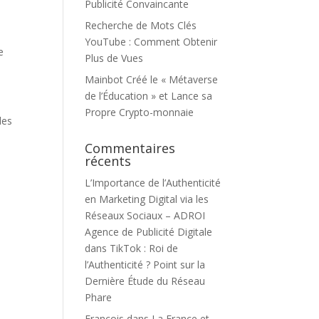
Publicité Convaincante
Recherche de Mots Clés
YouTube : Comment Obtenir
e
Plus de Vues
Mainbot Créé le « Métaverse
de l’Éducation » et Lance sa
Propre Crypto-monnaie
des
Commentaires
récents
L’Importance de l’Authenticité
en Marketing Digital via les
Réseaux Sociaux – ADROI
Agence de Publicité Digitale
dans
TikTok : Roi de
l’Authenticité ? Point sur la
Dernière Étude du Réseau
Phare
François
dans
La France et