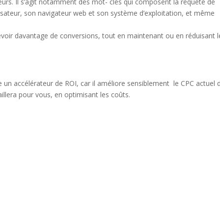
eurs. Il s’agit notamment des mot- clés qui composent la requête de
tilisateur, son navigateur web et son système d’exploitation, et même
ecevoir davantage de conversions, tout en maintenant ou en réduisant l
un accélérateur de ROI, car il améliore sensiblement le CPC actuel 
lera pour vous, en optimisant les coûts.