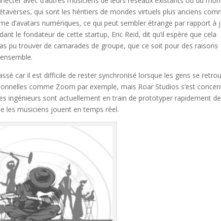
onnecter avec d’autres musiciens de leurs réseaux existants ou du mo
averses, qui sont les héritiers de mondes virtuels plus anciens co
rme d’avatars numériques, ce qui peut sembler étrange par rapport à 
 le fondateur de cette startup, Eric Reid, dit qu’il espère que cela
pas pu trouver de camarades de groupe, que ce soit pour des raisons
 ensemble.
assé car il est difficile de rester synchronisé lorsque les gens se retro
itionnelles comme Zoom par exemple, mais Roar Studios s’est concen
Ses ingénieurs sont actuellement en train de prototyper rapidement d
ue les musiciens jouent en temps réel.