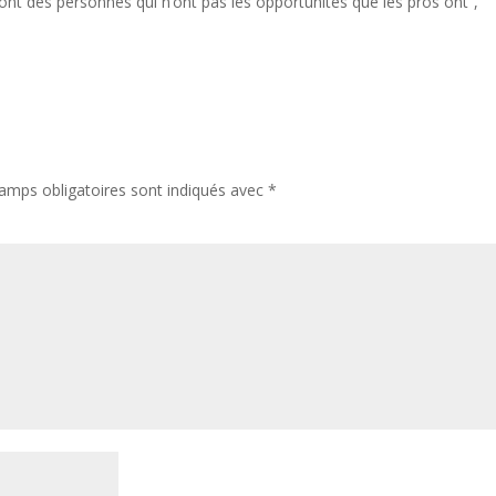
ont des personnes qui n’ont pas les opportunités que les pros ont”,
amps obligatoires sont indiqués avec
*