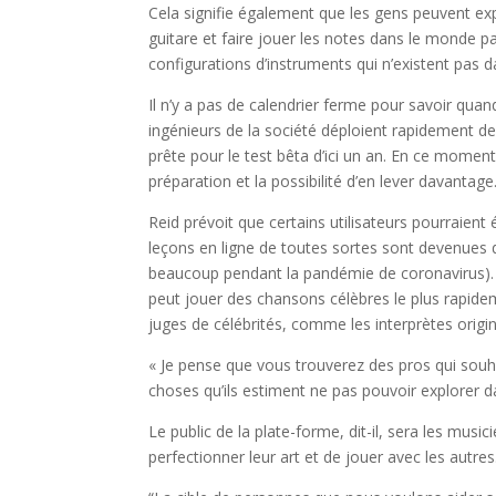
Cela signifie également que les gens peuvent ex
guitare et faire jouer les notes dans le monde 
configurations d’instruments qui n’existent pas da
Il n’y a pas de calendrier ferme pour savoir quan
ingénieurs de la société déploient rapidement de
prête pour le test bêta d’ici un an. En ce moment
préparation et la possibilité d’en lever davantage
Reid prévoit que certains utilisateurs pourraient 
leçons en ligne de toutes sortes sont devenues 
beaucoup pendant la pandémie de coronavirus). R
peut jouer des chansons célèbres le plus rapidem
juges de célébrités, comme les interprètes orig
« Je pense que vous trouverez des pros qui souhai
choses qu’ils estiment ne pas pouvoir explorer da
Le public de la plate-forme, dit-il, sera les mus
perfectionner leur art et de jouer avec les autres