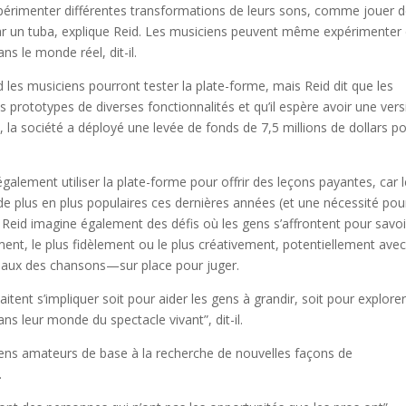
périmenter différentes transformations de leurs sons, comme jouer d
par un tuba, explique Reid. Les musiciens peuvent même expérimenter
ns le monde réel, dit-il.
d les musiciens pourront tester la plate-forme, mais Reid dit que les
s prototypes de diverses fonctionnalités et qu’il espère avoir une ver
, la société a déployé une levée de fonds de 7,5 millions de dollars po
.
également utiliser la plate-forme pour offrir des leçons payantes, car 
de plus en plus populaires ces dernières années (et une nécessité pou
eid imagine également des défis où les gens s’affrontent pour savoi
ent, le plus fidèlement ou le plus créativement, potentiellement ave
inaux des chansons—sur place pour juger.
tent s’impliquer soit pour aider les gens à grandir, soit pour explore
ns leur monde du spectacle vivant”, dit-il.
iciens amateurs de base à la recherche de nouvelles façons de
.