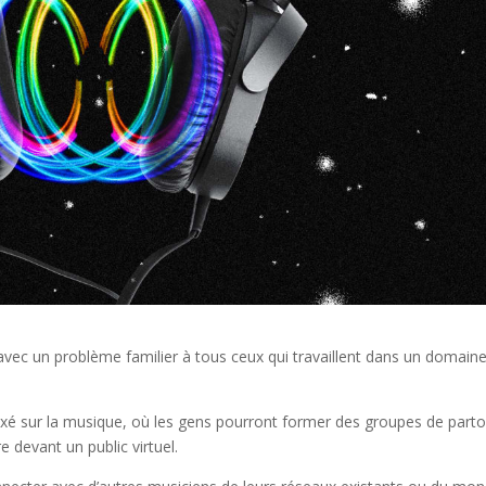
 avec un problème familier à tous ceux qui travaillent dans un domain
axé sur la musique, où les gens pourront former des groupes de part
re devant un public virtuel.