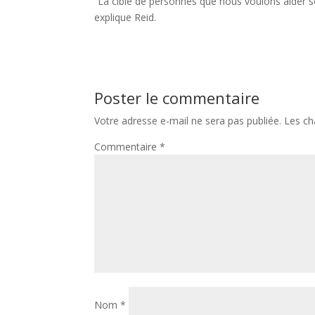
“La cible de personnes que nous voulons aider s
explique Reid.
Poster le commentaire
Votre adresse e-mail ne sera pas publiée.
Les ch
Commentaire
*
Nom
*