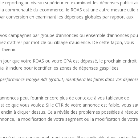
 le reporting au niveau supérieur en examinant les dépenses publicitai
ar la communauté du ecommerce, le ROAS est une autre mesure utile 
par conversion en examinant les dépenses globales par rapport aux
vos campagnes par groupe d’annonces ou ensemble d’annonces pou
ez d’attirer par mot clé ou ciblage d’audience. De cette façon, vous
l’avenir.
 jour que votre ROAS ou votre CPA est dépassé, le prochain endroit
ial à inclure pour identifier les zones de dépenses gaspillées.
 performance Google Ads (gratuit) identifiera les fuites dans vos dépense
s annonces peut fournir encore plus de contexte à vos tableaux de
est ce que vous voulez. Si le CTR de votre annonce est faible, vous s
 enclin à cliquer dessus. Cela révèle des problèmes possibles à résou
 annonce, la modification de votre segment ou la modification de votr
oussé et, par conséquent, peut ne pas être applicable dans toutes les