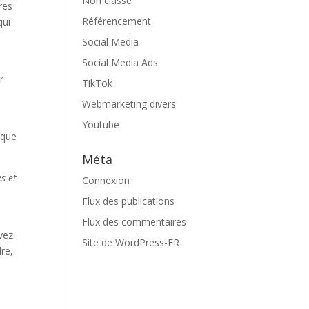
Non classé
res
Référencement
qui
Social Media
Social Media Ads
r
TikTok
Webmarketing divers
Youtube
 que
Méta
s et
Connexion
Flux des publications
Flux des commentaires
avez
Site de WordPress-FR
dre,
e