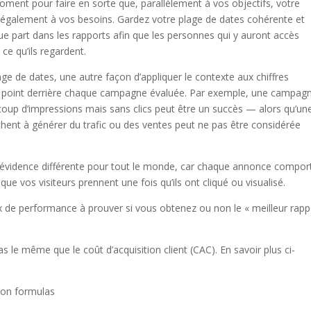
oment pour faire en sorte que, parallèlement à vos objectifs, votre
également à vos besoins. Gardez votre plage de dates cohérente et
ue part dans les rapports afin que les personnes qui y auront accès
ce qu’ils regardent.
ge de dates, une autre façon d’appliquer le contexte aux chiffres
le point derrière chaque campagne évaluée. Par exemple, une campag
coup d’impressions mais sans clics peut être un succès — alors qu’un
ent à générer du trafic ou des ventes peut ne pas être considérée
 évidence différente pour tout le monde, car chaque annonce compor
que vos visiteurs prennent une fois qu’ils ont cliqué ou visualisé.
x de performance à prouver si vous obtenez ou non le « meilleur rapp
s le même que le coût d’acquisition client (CAC). En savoir plus ci-