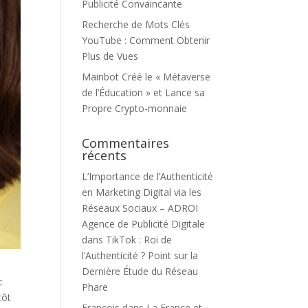
Publicité Convaincante
Recherche de Mots Clés
YouTube : Comment Obtenir
Plus de Vues
Mainbot Créé le « Métaverse
de l’Éducation » et Lance sa
Propre Crypto-monnaie
Commentaires
récents
L’Importance de l’Authenticité
en Marketing Digital via les
Réseaux Sociaux – ADROI
Agence de Publicité Digitale
dans
TikTok : Roi de
l’Authenticité ? Point sur la
Dernière Étude du Réseau
c
Phare
tôt
François
dans
La France et